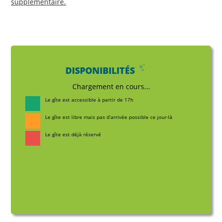
supplémentaire.
DISPONIBILITÉS
Chargement en cours...
Le gîte est accessible à partir de 17h
Le gîte est libre mais pas d’arrivée possible ce jour-là
Le gîte est déjà réservé