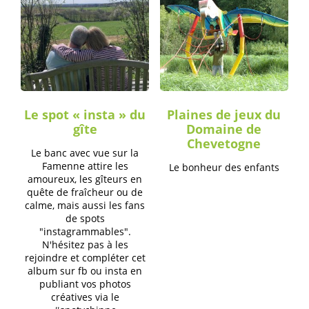
Le spot « insta » du
Plaines de jeux du
gîte
Domaine de
Chevetogne
Le banc avec vue sur la
Famenne attire les
Le bonheur des enfants
amoureux, les gîteurs en
quête de fraîcheur ou de
calme, mais aussi les fans
de spots
"instagrammables".
N'hésitez pas à les
rejoindre et compléter cet
album sur fb ou insta en
publiant vos photos
créatives via le