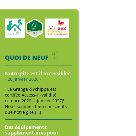
QUOI DE NEUF
Notre gîte est-il accessible?
- 26 janvier 2026 -
La Grange d’Ychippe est
certifée Access-i (validité
octobre 2020 – janvier 2027)!
Nous sommes bien conscients
que notre gîte […]
Des équipements
supplémentaires pour