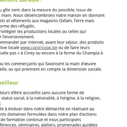
u gîte sont, dans la mesure du possible, issus de
e main. Nous désencombrons notre maison en donnant
ets et vêtements aux magasins Oxfam, Terre mais
forme des réfugiés.
ivilégier les productions locales ou celles qui
ur l’environnement.
mmander par internet, avant leur séjour, des produits
tive locale
www.cocoricoop.be
ou de faire leurs
balle pas » à Ciney ou encore à la ferme du Champia à
ou les commerçants qui favorisent la main d’œuvre
nnelle, ou qui prennent en compte la dimension sociale.
eilleur
eurs d’être accueillis sans aucune forme de
atut social, à la nationalité, à l’origine, à la religion,
;
 à évoluer dans notre démarche en réalisant au
ents domaines formulées dans notre plan d’actions;
 formation continue et nous participons
férences, séminaires, ateliers, promenades guidées