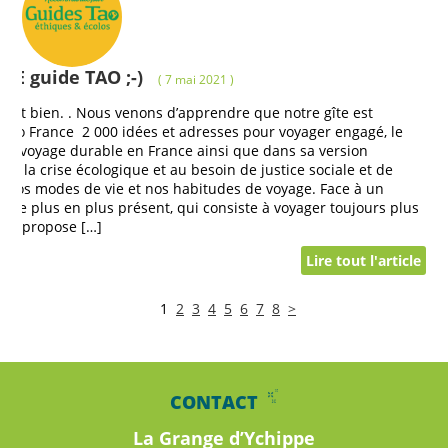
LE guide TAO ;-)
( 7 mai 2021 )
ent bien. . Nous venons d’apprendre que notre gîte est
Tao France 2 000 idées et adresses pour voyager engagé, le
 le voyage durable en France ainsi que dans sa version
e à la crise écologique et au besoin de justice sociale et de
ser nos modes de vie et nos habitudes de voyage. Face à un
de plus en plus présent, qui consiste à voyager toujours plus
 TAO propose […]
Lire tout l'article
1
2
3
4
5
6
7
8
>
CONTACT
La Grange d’Ychippe