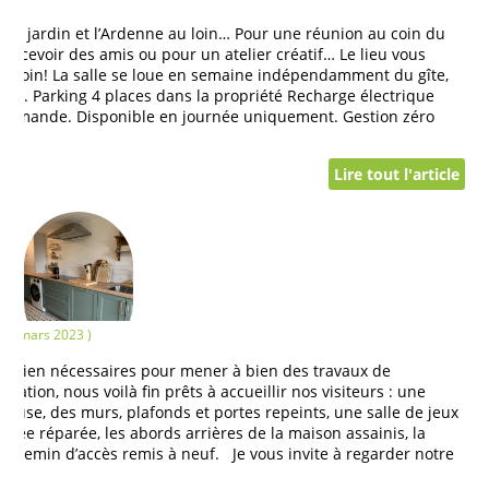
r le jardin et l’Ardenne au loin… Pour une réunion au coin du
 recevoir des amis ou pour un atelier créatif… Le lieu vous
ez soin! La salle se loue en semaine indépendamment du gîte,
iode. Parking 4 places dans la propriété Recharge électrique
r demande. Disponible en journée uniquement. Gestion zéro
Lire tout l'article
 22 mars 2023 )
x bien nécessaires pour mener à bien des travaux de
ration, nous voilà fin prêts à accueillir nos visiteurs : une
ieuse, des murs, plafonds et portes repeints, une salle de jeux
ntrée réparée, les abords arrières de la maison assainis, la
le chemin d’accès remis à neuf. Je vous invite à regarder notre