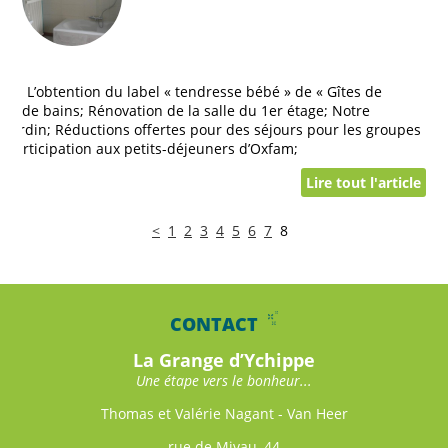
eb; L’obtention du label « tendresse bébé » de « Gîtes de
les de bains; Rénovation de la salle du 1er étage; Notre
u jardin; Réductions offertes pour des séjours pour les groupes
 … Participation aux petits-déjeuners d’Oxfam;
Lire tout l'article
<
1
2
3
4
5
6
7
8
CONTACT
La Grange d’Ychippe
Une étape vers le bonheur...
Thomas et Valérie Nagant - Van Heer
rue de Mivau, 44