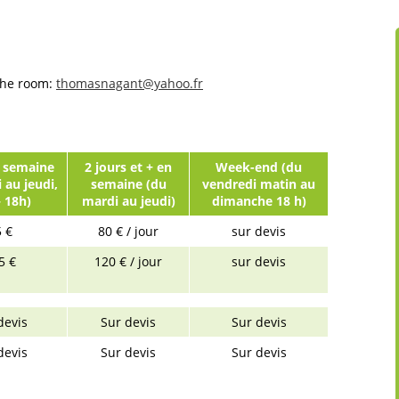
 the room:
thomasnagant@yahoo.fr
n semaine
2 jours et + en
Week-end (du
 au jeudi,
semaine (du
vendredi matin au
 18h)
mardi au jeudi)
dimanche 18 h)
 €
80 € / jour
sur devis
5 €
120 € / jour
sur devis
devis
Sur devis
Sur devis
devis
Sur devis
Sur devis