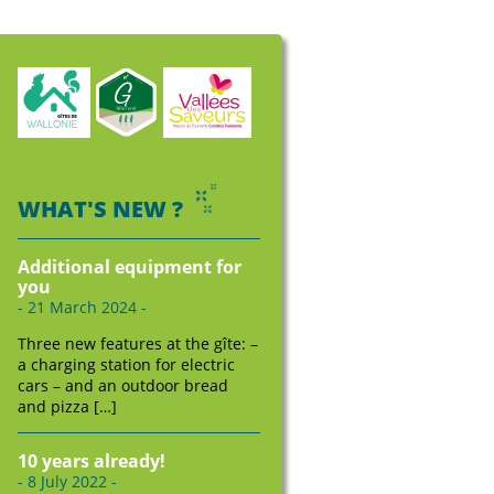
WHAT'S NEW ?
Additional equipment for
you
- 21 March 2024 -
Three new features at the gîte: –
a charging station for electric
cars – and an outdoor bread
and pizza […]
10 years already!
- 8 July 2022 -