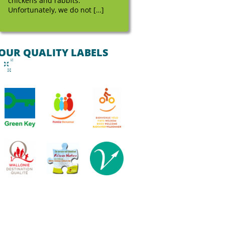
chickens and rabbits.
Unfortunately, we do not […]
OUR QUALITY LABELS