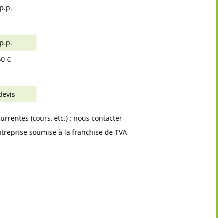
p.p.
p.p.
0 €
devis
currentes (cours, etc.) : nous contacter
ntreprise soumise à la franchise de TVA