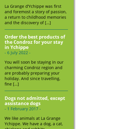
La Grange d’Ychippe was first
and foremost a story of passion,
a return to childhood memories
and the discovery of […]
Order the best products of
the Condroz for your stay
in Ychippe
- 6 July 2022 -
You will soon be staying in our
charming Condroz region and
are probably preparing your
holiday. And since travelling,
fine […]
Dogs not admitted, except
assistance dogs
- 1 February 2017 -
We like animals at La Grange
Ychippe. We have a dog, a cat,