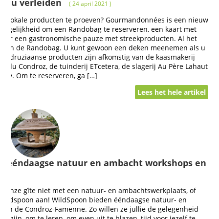
n u verleiden
( 24 april 2021 )
an lokale producten te proeven? Gourmandonnées is een nieuw
mogelijkheid om een Randobag te reserveren, een kaart met
voor een gastronomische pauze met streekproducten. Al het
k zit in de Randobag. U kunt gewoon een deken meenemen als u
 Condruziaanse producten zijn afkomstig van de kaasmakerij
rie du Condroz, de tuinderij ETcetera, de slagerij Au Père Lahaut
iney. Om te reserveren, ga […]
Lees het hele artikel
et ééndaagse natuur en ambacht workshops en
 )
n onze gîte niet met een natuur- en ambachtswerkplaats, of
 Wildspoon aan! WildSpoon bieden ééndaagse natuur- en
in de Condroz-Famenne. Zo willen ze jullie de gelegenheid
e zijn, om te leren, om even uit te blazen, tijd voor jezelf te