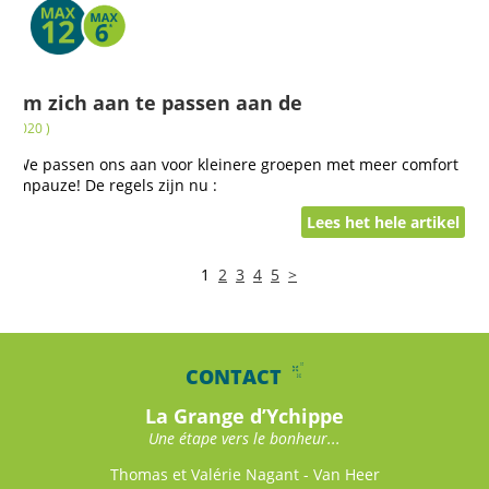
t om zich aan te passen aan de
r 2020 )
lijk! We passen ons aan voor kleinere groepen met meer comfort
adempauze! De regels zijn nu :
Lees het hele artikel
1
2
3
4
5
>
CONTACT
La Grange d’Ychippe
Une étape vers le bonheur...
Thomas et Valérie Nagant - Van Heer