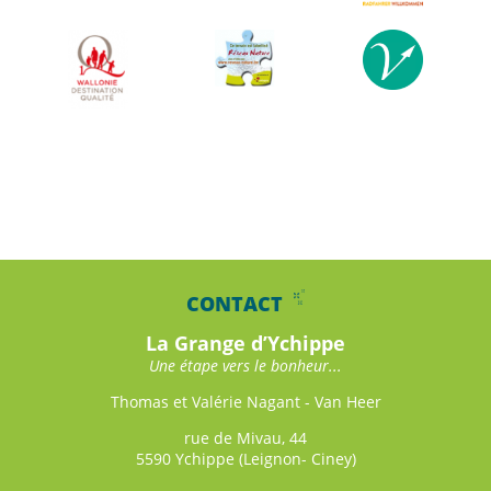
CONTACT
La Grange d’Ychippe
Une étape vers le bonheur...
Thomas et Valérie Nagant - Van Heer
rue de Mivau, 44
5590 Ychippe (Leignon- Ciney)