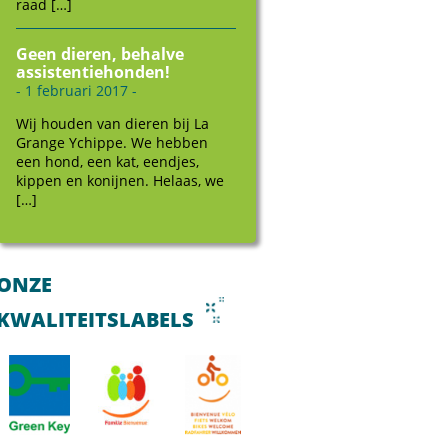
raad […]
Geen dieren, behalve
assistentiehonden!
- 1 februari 2017 -
Wij houden van dieren bij La
Grange Ychippe. We hebben
een hond, een kat, eendjes,
kippen en konijnen. Helaas, we
[…]
ONZE
KWALITEITSLABELS