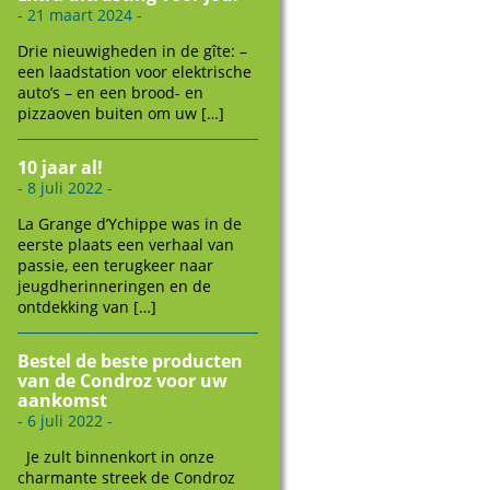
- 21 maart 2024 -
Drie nieuwigheden in de gîte: –
een laadstation voor elektrische
auto’s – en een brood- en
pizzaoven buiten om uw […]
10 jaar al!
- 8 juli 2022 -
La Grange d’Ychippe was in de
eerste plaats een verhaal van
passie, een terugkeer naar
jeugdherinneringen en de
ontdekking van […]
Bestel de beste producten
van de Condroz voor uw
aankomst
- 6 juli 2022 -
Je zult binnenkort in onze
charmante streek de Condroz