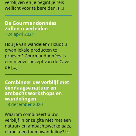
verblijven en je begint je reis
wellicht voor te bereiden. […]
De Gourmandonnées
zullen u verleiden
- 24 april 2021 -
Hou je van wandelen? Houdt u
ervan lokale producten te
proeven? Gourmandonnées is
een nieuw concept van de Cave
de […]
Combineer uw verblijf met
ééndaagse natuur en
ambacht workshops en
wandelingen
- 8 december 2020 -
Waarom combineert u uw
verblijf in onze gîte niet met een
natuur- en ambachtswerkplaats,
of met een themawandeling? Ik