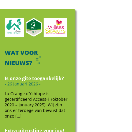
WAT VOOR
NIEUWS?
Is onze gîte toegankelijk?
- 26 januari 2026 -
La Grange d’Ychippe is
gecertificeerd Access-i (oktober
2020 – january 2025)! Wij zijn
ons er terdege van bewust dat
onze […]
Extra uitrusting voor jou!