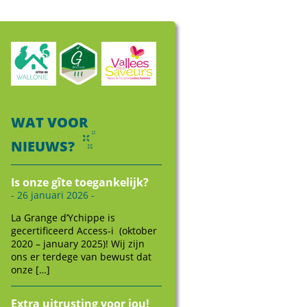
WAT VOOR
NIEUWS?
Is onze gîte toegankelijk?
- 26 januari 2026 -
La Grange d’Ychippe is
gecertificeerd Access-i (oktober
2020 – january 2025)! Wij zijn
ons er terdege van bewust dat
onze […]
Extra uitrusting voor jou!