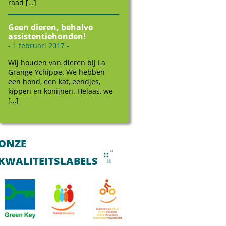
raad […]
Geen dieren, behalve
assistentiehonden!
- 1 februari 2017 -
Wij houden van dieren bij La
Grange Ychippe. We hebben
een hond, een kat, eendjes,
kippen en konijnen. Helaas, we
[…]
ONZE
KWALITEITSLABELS