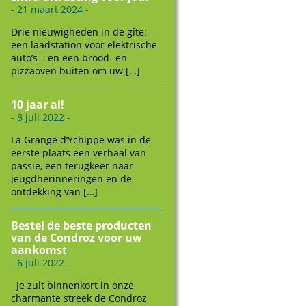
- 21 maart 2024 -
Drie nieuwigheden in de gîte: –
een laadstation voor elektrische
auto’s – en een brood- en
pizzaoven buiten om uw […]
10 jaar al!
- 8 juli 2022 -
La Grange d’Ychippe was in de
eerste plaats een verhaal van
passie, een terugkeer naar
jeugdherinneringen en de
ontdekking van […]
Bestel de beste producten
van de Condroz voor uw
aankomst
- 6 juli 2022 -
Je zult binnenkort in onze
charmante streek de Condroz