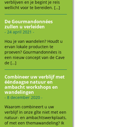
verblijven en je begint je reis
wellicht voor te bereiden. […]
De Gourmandonnées
zullen u verleiden
- 24 april 2021 -
Hou je van wandelen? Houdt u
ervan lokale producten te
proeven? Gourmandonnées is
een nieuw concept van de Cave
de […]
Combineer uw verblijf met
ééndaagse natuur en
ambacht workshops en
wandelingen
- 8 december 2020 -
Waarom combineert u uw
verblijf in onze gîte niet met een
natuur- en ambachtswerkplaats,
of met een themawandeling? Ik